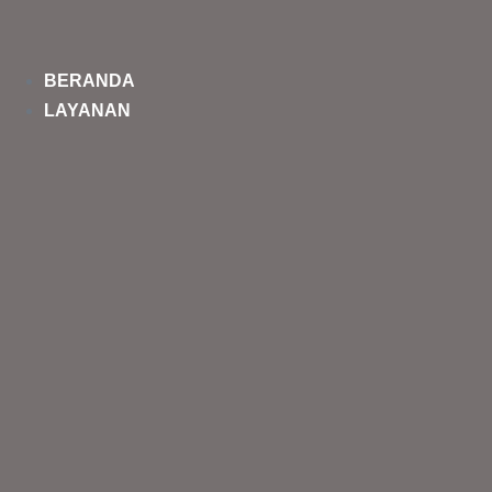
Lompat
ke
konten
BERANDA
LAYANAN