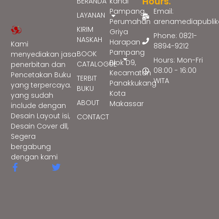
Hours.
BERANDA
kanal
Pampang,
Email:
LAYANAN
Perumahan
arenamediapubli
KIRIM
Griya
Phone: 0821-
NASKAH
Harapan
Kami
8894-9212
Pampang
BOOK
menyediakan jasa
Hours: Mon-Fri
Blok D9,
CATALOGUE
penerbitan dan
08:00 - 16:00
Kecamatan
Pencetakan Buku
TERBIT
WITA
Panakkukang
yang terpercaya.
BUKU
Kota
yang sudah
ABOUT
Makassar
include dengan
Desain Layout isi,
CONTACT
Desain Cover dll,
Segera
bergabung
dengan kami